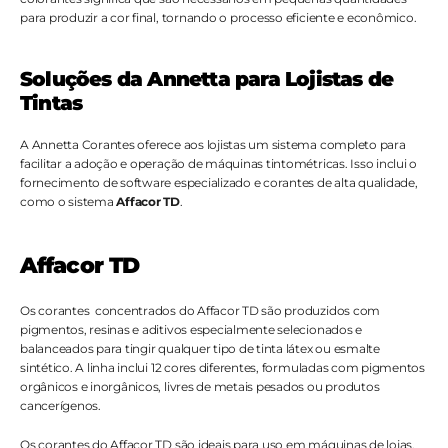
para produzir a cor final, tornando o processo eficiente e econômico.
Soluções da Annetta para Lojistas de 
Tintas
A Annetta Corantes oferece aos lojistas um sistema completo para 
facilitar a adoção e operação de máquinas tintométricas. Isso inclui o 
fornecimento de software especializado e corantes de alta qualidade, 
como o sistema 
Affacor TD
.
Affacor TD
Os corantes  concentrados do Affacor TD são produzidos com 
pigmentos, resinas e aditivos especialmente selecionados e 
balanceados para tingir qualquer tipo de tinta látex ou esmalte 
sintético. A linha inclui 12 cores diferentes, formuladas com pigmentos 
orgânicos e inorgânicos, livres de metais pesados ou produtos 
cancerígenos.
Os corantes do Affacor TD são ideais para uso em máquinas de lojas, 