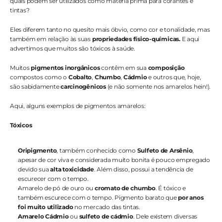
quais podem ser utilizados como matéria prima para corantes e 
tintas?
Eles diferem tanto no quesito mais óbvio, como cor e tonalidade, mas 
também em relação às suas 
propriedades físico-químicas.
 E aqui 
advertimos que muitos são tóxicos à saúde.
Muitos
 pigmentos inorgânicos
 contêm em sua 
composição
compostos como o 
Cobalto
, 
Chumbo
, 
Cádmio
 e outros que, hoje, 
são sabidamente 
carcinogênicos
 (e não somente nos amarelos hein!).
Aqui, alguns exemplos de pigmentos amarelos:
Tóxicos
Oripigmento
, também conhecido como 
Sulfeto de Arsênio
, 
apesar de cor viva e considerada muito bonita é pouco empregado 
devido sua 
alta toxicidade
. Além disso, possui a tendência de 
escurecer com o tempo.
Amarelo de pó de ouro ou 
cromato de chumbo
. É tóxico e 
também escurece com o tempo. Pigmento barato que 
por anos 
foi muito utilizado 
no mercado das tintas.
Amarelo Cádmio
 ou
 sulfeto de cádmio
. Dele existem diversas 