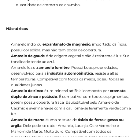
quantidade de cromato de chumbo.
Não tóxicos
Amarelo índio ou
 euxantanato de magnésio
, importado da Índia, 
possui cor sólida, mas não tem poder de cobertura.
Amarelo de gaude
 é de origem vegetal e não é resistente à luz. Sua 
tonalidade tende ao azul.
Amarelo luz ou 
amarelo lumière
. Possui boas propriedades, 
desenvolvido para a
 indústria automobilística
, resiste a altas 
temperaturas. Compatível com todos os meios, possui todas as 
qualidades juntas.
Amarelo de zinco
 é um mineral artificial composto por 
cromato 
duplo de zinco
 e 
potássio
. É compatível com todos os pigmentos, 
porém possui cobertura fraca. É substituível pelo Amarelo de 
Cádmio e avermelha-se com a cal. Torna-se levemente verde com a 
luz.
Amarelo de marte 
é uma mistura de 
óxido de ferro
 e 
gesso ou 
argila
. Dele pode-se obter Amarelo, Laranja, Ocre Vermelho e 
Marrom de Marte. Muito duro. Compatível com todos os 