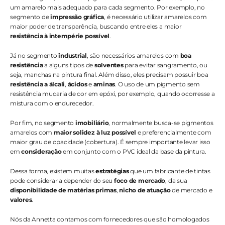
um amarelo mais adequado para cada segmento. Por exemplo, no 
segmento de 
impressão gráfica
, é necessário utilizar amarelos com 
maior poder de transparência, buscando entre eles a maior 
resistência à intempérie possível
.
Já no segmento 
industrial
, são necessários amarelos com
 boa 
resistência
 a alguns tipos de 
solventes
 para evitar sangramento, ou 
seja, manchas na pintura final. Além disso, eles precisam possuir boa 
resistência a álcali
, 
ácidos
 e 
aminas
. O uso de um pigmento sem 
resistência mudaria de cor em epóxi, por exemplo, quando ocorresse a 
mistura com o endurecedor.
Por fim, no segmento 
imobiliário
, normalmente busca-se pigmentos 
amarelos com 
maior solidez à luz possível
 e preferencialmente com 
maior grau de opacidade (cobertura). É sempre importante levar isso 
em
 consideração 
em conjunto com o PVC ideal da base da pintura.
Dessa forma, existem muitas 
estratégias
 que um fabricante de tintas 
pode considerar a depender do seu 
foco de mercado
, da sua 
disponibilidade de matérias primas
, 
nicho de atuação
 de mercado e 
valores
.
Nós da Annetta contamos com fornecedores que são homologados 