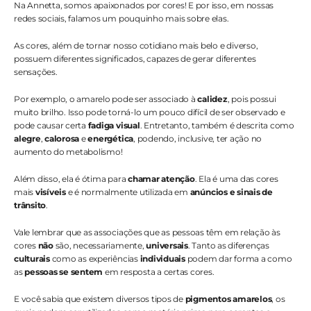
Na Annetta, somos apaixonados por cores! E por isso, em nossas 
redes sociais, falamos um pouquinho mais sobre elas. 
As cores, além de tornar nosso cotidiano mais belo e diverso, 
possuem diferentes significados, capazes de gerar diferentes 
sensações. 
Por exemplo, o amarelo pode ser associado à 
calidez
, pois possui 
muito brilho. Isso pode torná-lo um pouco difícil de ser observado e 
pode causar certa 
fadiga visual
. Entretanto, também é descrita como 
alegre
,
 calorosa
 e 
energética
, podendo, inclusive, ter ação no 
aumento do metabolismo!
Além disso, ela é ótima para 
chamar atenção
. Ela é uma das cores 
mais
 visíveis 
e é normalmente utilizada em 
anúncios e sinais de 
trânsito
. 
Vale lembrar que as associações que as pessoas têm em relação às 
cores
 não
 são, necessariamente, 
universais
. Tanto as diferenças 
culturais
 como as experiências
 individuais
 podem dar forma a como 
as 
pessoas se sentem
 em resposta a certas cores.
E você sabia que existem diversos tipos de
 pigmentos amarelos
, os 