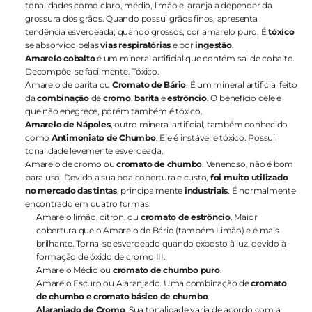
tonalidades como claro, médio, limão e laranja a depender da 
grossura dos grãos. Quando possui grãos finos, apresenta 
tendência esverdeada; quando grossos, cor amarelo puro. É 
tóxico
se absorvido pelas 
vias respiratórias
 e por
 ingestão
.
Amarelo cobalto
 é um mineral artificial que contém sal de cobalto. 
Decompõe-se facilmente. Tóxico.
Amarelo de barita ou 
Cromato de Bário
. É um mineral artificial feito 
da 
combinação 
de 
cromo
, 
barita
 e 
estrôncio
. O benefício dele é 
que não enegrece, porém também é tóxico.
Amarelo de Nápoles
, outro mineral artificial, também conhecido 
como 
Antimoniato de Chumbo
. Ele é instável e tóxico. Possui 
tonalidade levemente esverdeada.
Amarelo de cromo ou 
cromato de chumbo
. Venenoso, não é bom 
para uso. Devido a sua boa cobertura e custo, 
foi muito utilizado 
no mercado das tintas
, principalmente 
industriais
. É normalmente 
encontrado em quatro formas:
Amarelo limão, citron, ou 
cromato de estrôncio
. Maior 
cobertura que o Amarelo de Bário (também Limão) e é mais 
brilhante. Torna-se esverdeado quando exposto à luz, devido à 
formação de óxido de cromo III.
Amarelo Médio ou 
cromato de chumbo puro
.
Amarelo Escuro ou Alaranjado. Uma combinação de 
cromato 
de chumbo e cromato básico de chumbo
.
Alaranjado de Cromo
. Sua tonalidade varia de acordo com a 