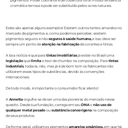
pigmentos. Poder colorante e de cobertura forte. Possui tendência 
cromática terrosa e pode ser substituído pelos ocres naturais.
Estes são apenas alguns exemplos! Existem outros tantos amarelos no 
mercado de pigmentos e, como podemos perceber, existem 
pigmentos seguros e não 
seguros à saúde humana,
 e isso deve ser 
sempre um ponto de 
atenção na fabricação
 de corantes e tintas. 
A boa notícia é que para
 tintas imobiliárias
 já existe no Brasil uma 
legislação
 que
 limita
 o teor de chumbo na composição. Para 
tintas 
industriais
, todavia, não, mas já é de bom tom os fabricantes não 
utilizarem esses tipos de substâncias, devido às convenções 
internacionais. 
De todo modo, é importante o consumidor ficar atento!
A 
Annetta 
orgulha-se de ser uma das pioneiras do mercado nesse 
quesito. Desde sua fundação, carrega em seu 
DNA
 o 
não uso de 
qualquer metal pesado
 ou 
substância cancerígena
 na composição 
de seus produtos. 
De forma geral, utilizamos pigmentos 
amarelos orgânicos,
 em que há 