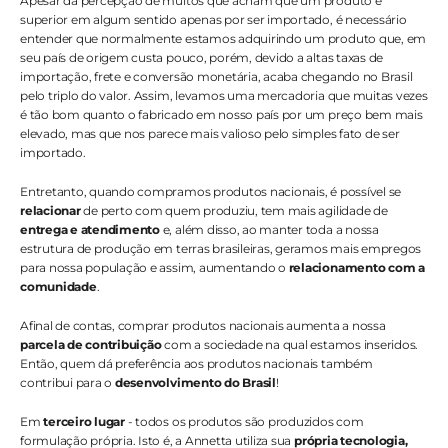
Apesar da percepção de muitos que acham que um produto é 
superior em algum sentido apenas por ser importado, é necessário 
entender que normalmente estamos adquirindo um produto que, em 
seu país de origem custa pouco, porém, devido a altas taxas de 
importação, frete e conversão monetária, acaba chegando no Brasil 
pelo triplo do valor. Assim, levamos uma mercadoria que muitas vezes 
é tão bom quanto o fabricado em nosso país por um preço bem mais 
elevado, mas que nos parece mais valioso pelo simples fato de ser 
importado.⠀
Entretanto, quando compramos produtos nacionais, é possível se 
relacionar
 de perto com quem produziu, tem mais agilidade de 
entrega e atendimento
 e, além disso, ao manter toda a nossa 
estrutura de produção em terras brasileiras, geramos mais empregos 
para nossa população e assim, aumentando o 
relacionamento com a 
comunidade
. ⠀⠀
Afinal de contas, comprar produtos nacionais aumenta a nossa 
parcela de contribuição
 com a sociedade na qual estamos inseridos. 
Então, quem dá preferência aos produtos nacionais também 
contribui para o 
desenvolvimento do Brasil
!⠀
Em 
terceiro lugar
 - todos os produtos são produzidos com 
formulação própria. Isto é, a Annetta utiliza sua 
própria tecnologia, 