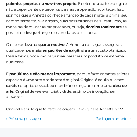
patentes próprias
 e 
know-how
 próprio
. É detentora da tecnologia e 
não é dependente de terceiros para a sua operação acontecer. Isso 
significa que a Annetta conhece a função de cada matéria prima, seu 
comportamento, sua origem, suas possibilidades de substituição, as 
maneiras de mudar as propriedades, ou seja, 
domina totalmente
 as 
possibilidades que tangem os produtos que fabrica.
O que nos leva ao 
quarto motivo
! A Annetta consegue assegurar a 
qualidade nos 
maiores padrões de exigência
 a um custo otimizado. 
Dessa forma, você não paga mais para ter um produto de extrema 
qualidade. 
E 
por último e não menos importante,
 porque fazer corantes e tintas 
especiais é uma arte e toda arte é original. Original é aquilo que tem 
caráter
 próprio, pessoal, extraordinário, singular, como uma 
obra de 
arte
. Original deve elevar criatividade, espírito de inovação, ser 
autêntico. 
Original é aquilo que foi feito na origem… O original é Annetta! ????
‹ Próxima postagem
Postagem anterior ›