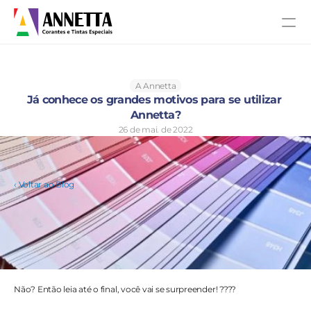
A Annetta
Já conhece os grandes motivos para se utilizar 
Annetta?
26 de mai. de 2022
‹ Voltar ao Blog
Não? Então leia até o final, você vai se surpreender! ???? 