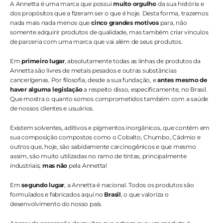
A Annetta é uma marca que possui 
muito orgulho
 da sua história e 
dos propósitos que a fizeram ser o que é hoje. Desta forma, trazemos 
nada mais nada menos que 
cinco grandes motivos
 para, não 
somente adquirir produtos de qualidade, mas também criar vínculos 
de parceria com uma marca que vai além de seus produtos. 
Em 
primeiro lugar
, absolutamente todas as linhas de produtos da 
Annetta são livres de metais pesados e outras substâncias 
cancerígenas. Por filosofia, desde a sua fundação, e 
antes mesmo de 
haver alguma legislação
 a respeito disso, especificamente, no Brasil. 
Que mostra o quanto somos comprometidos também com a saúde 
de nossos clientes e usuários. 
Existem solventes, aditivos e pigmentos inorgânicos, que contém em 
sua composição compostos como o Cobalto, Chumbo, Cádmio e 
outros que, hoje, são sabidamente carcinogênicos e que mesmo 
assim, são muito utilizadas no ramo de tintas, principalmente 
industriais; 
mas não
 pela Annetta!⠀
Em 
segundo lugar
, a Annetta é nacional. Todos os produtos são 
formulados e fabricados aqui no 
Brasil
, o que valoriza o 
desenvolvimento do nosso país. 