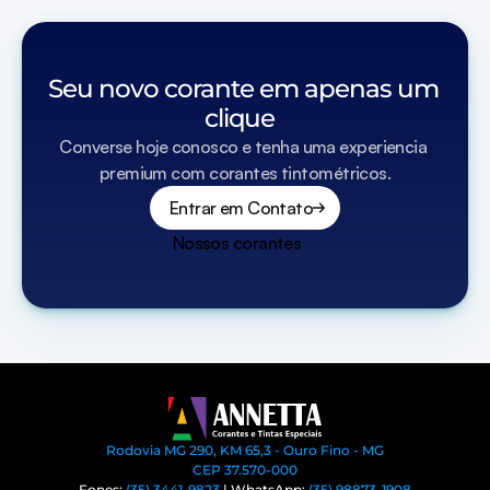
Seu novo corante em apenas um 
clique  
Converse hoje conosco e tenha uma experiencia 
premium com corantes tintométricos.
Entrar em Contato
Nossos corantes
Rodovia MG 290, KM 65,3 - Ouro Fino - MG
CEP 37.570-000
Fones: 
(35) 3441-9823
 | WhatsApp: 
(35) 98873-1908