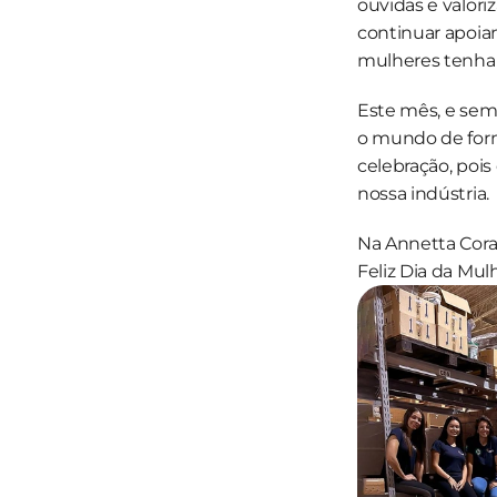
ouvidas e valor
continuar apoia
mulheres tenham
Este mês, e sem
o mundo de form
celebração, pois
nossa indústria.
Na Annetta Coran
Feliz Dia da Mul