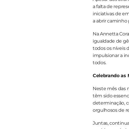
a falta de repre
iniciativas de 
a abrir caminho 
Na Annetta Cora
igualdade de gê
todos os níveis 
impulsionar a in
todos.
Celebrando as 
Neste mês das m
têm sido essenci
determinação, cr
orgulhosos de r
Juntas, continua