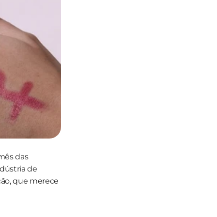
mês das 
ústria de 
ção, que merece 