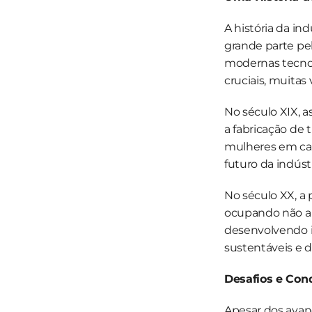
A história da in
grande parte pe
modernas tecnol
cruciais, muitas
No século XIX, a
a fabricação de 
mulheres em cam
futuro da indústr
No século XX, a 
ocupando não ap
desenvolvendo i
sustentáveis e di
Desafios e Con
Apesar dos avanç