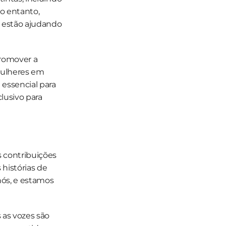
o entanto, 
estão ajudando 
romover a 
ulheres em 
essencial para 
usivo para 
contribuições 
histórias de 
nós, e estamos 
as vozes são 