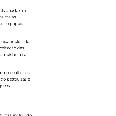
pulsionada em 
 até as 
ram papéis 
ica, incluindo 
ceitação das 
e moldaram o 
, com mulheres 
do pesquisas e 
ros, 
ntas, incluindo 