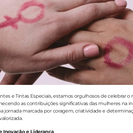
tes e Tintas Especiais, estamos orgulhosos de celebrar o 
cendo as contribuições significativas das mulheres na ind
uma jornada marcada por coragem, criatividade e determina
valorizada.
e Inovação e Liderança