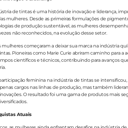
dústria de tintas é uma história de inovação e liderança, im
las mulheres. Desde as primeiras formulações de pigmentos
ogias de produção sustentável, as mulheres desempenha
 vezes não reconhecidos, na evolução desse setor.
s mulheres começaram a deixar sua marca na indústria quím
tintas. Pioneiras como Marie Curie abriram caminho para a a
pos científicos e técnicos, contribuindo para avanços qu
ia.
participação feminina na indústria de tintas se intensificou
enas cargos nas linhas de produção, mas também lideran
novações. O resultado foi uma gama de produtos mais segu
versificados.
quistas Atuais
os, as mulheres ainda enfrentam desafios na indústria de ti