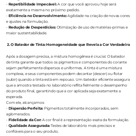
- 
Repetibilidade Impecável:
 A cor que você aprovou hoje será 
exatamente a mesma no próximo pedido.
- 
Eficiência no Desenvolvimento:
 Agilidade na criação de novas cores 
e ajustes na formulação.
-
 Redução de Desperdícios:
 Otimização de uso de matérias-primas e 
maior sustentabilidade.
2. O Batedor de Tinta: Homogeneidade que Revela a Cor Verdadeira
Após a dosagem precisa, a mistura homogênea é crucial. O batedor 
de tinta garante que todos os pigmentos e componentes do corante 
sejam perfeitamente dispersos e uniformes. A tinta é uma mistura 
complexa, e seus componentes podem decantar (descer) ou flotar 
(subir) quando a tinta está em repouso. Um batedor eficiente assegura 
que a amostra testada no laboratório reflita fielmente o desempenho 
do produto final, garantindo que a cor aplicada seja exatamente a 
esperada.
Com ele, alcançamos:
- 
Dispersão Perfeita:
 Pigmentos totalmente incorporados, sem 
aglomerados.
- 
Fidelidade da Cor:
 A cor final é a representação exata da formulação.
- 
Qualidade Assegurada:
 Testes de laboratório mais precisos e 
confiáveis para o seu produto.