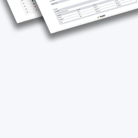
S
i
s
t
e
m
a
m
o
d
e
r
n
o
e
s
e
g
u
r
o
,
1
0
0
%
o
n
l
i
n
e
.
Acessos gerenciados com senhas criptografadas.
Atualizações automáticas, sem necessidade de nova instalação.
Servidores de alta performance para calcular as suas fórmulas de 
cores personalizadas.