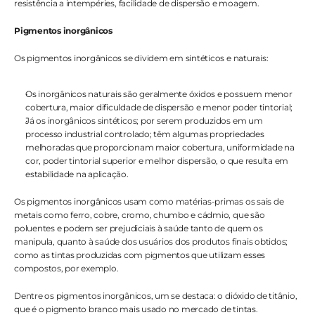
resistência a intempéries, facilidade de dispersão e moagem.
Pigmentos inorgânicos
Os pigmentos inorgânicos se dividem em sintéticos e naturais:
Os inorgânicos naturais são geralmente óxidos e possuem menor 
cobertura, maior dificuldade de dispersão e menor poder tintorial;
Já os inorgânicos sintéticos; por serem produzidos em um 
processo industrial controlado; têm algumas propriedades 
melhoradas que proporcionam maior cobertura, uniformidade na 
cor, poder tintorial superior e melhor dispersão, o que resulta em 
estabilidade na aplicação.
Os pigmentos inorgânicos usam como matérias-primas os sais de 
metais como ferro, cobre, cromo, chumbo e cádmio, que são 
poluentes e podem ser prejudiciais à saúde tanto de quem os 
manipula, quanto à saúde dos usuários dos produtos finais obtidos; 
como as tintas produzidas com pigmentos que utilizam esses 
compostos, por exemplo. 
Dentre os pigmentos inorgânicos, um se destaca: o dióxido de titânio, 
que é o pigmento branco mais usado no mercado de tintas. 