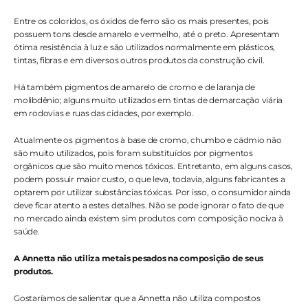
Entre os coloridos, os óxidos de ferro são os mais presentes, pois 
possuem tons desde amarelo e vermelho, até o preto. Apresentam 
ótima resistência à luz e são utilizados normalmente em plásticos, 
tintas, fibras e em diversos outros produtos da construção civil. 
Há também pigmentos de amarelo de cromo e de laranja de 
molibdênio; alguns muito utilizados em tintas de demarcação viária 
em rodovias e ruas das cidades, por exemplo.
Atualmente os pigmentos à base de cromo, chumbo e cádmio não 
são muito utilizados, pois foram substituídos por pigmentos 
orgânicos que são muito menos tóxicos. Entretanto, em alguns casos, 
podem possuir maior custo, o que leva, todavia, alguns fabricantes a 
optarem por utilizar substâncias tóxicas. Por isso, o consumidor ainda 
deve ficar atento a estes detalhes. Não se pode ignorar o fato de que 
no mercado ainda existem sim produtos com composição nociva à 
saúde.
A Annetta não utiliza metais pesados na composição de seus 
produtos.
Gostaríamos de salientar que a Annetta não utiliza compostos 