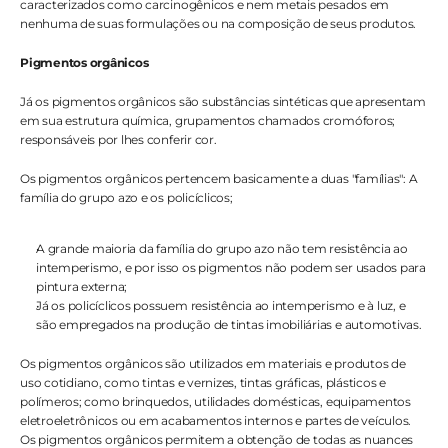
caracterizados como carcinogênicos e nem metais pesados em 
nenhuma de suas formulações ou na composição de seus produtos. 
Pigmentos orgânicos
Já os pigmentos orgânicos são substâncias sintéticas que apresentam 
em sua estrutura química, grupamentos chamados cromóforos; 
responsáveis por lhes conferir cor.
Os pigmentos orgânicos pertencem basicamente a duas "famílias": A 
família do grupo azo e os policíclicos;
A grande maioria da família do grupo azo não tem resistência ao 
intemperismo, e por isso os pigmentos não podem ser usados para 
pintura externa;
Já os policíclicos possuem resistência ao intemperismo e à luz, e 
são empregados na produção de tintas imobiliárias e automotivas.
Os pigmentos orgânicos são utilizados em materiais e produtos de 
uso cotidiano, como tintas e vernizes, tintas gráficas, plásticos e 
polímeros; como brinquedos, utilidades domésticas, equipamentos 
eletroeletrônicos ou em acabamentos internos e partes de veículos. 
Os pigmentos orgânicos permitem a obtenção de todas as nuances 