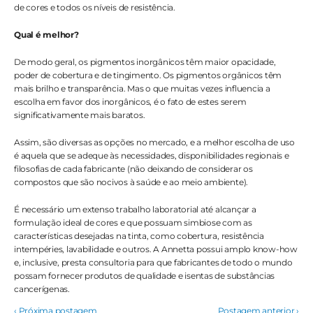
de cores e todos os níveis de resistência.
Qual é melhor?
De modo geral, os pigmentos inorgânicos têm maior opacidade, 
poder de cobertura e de tingimento. Os pigmentos orgânicos têm 
mais brilho e transparência. Mas o que muitas vezes influencia a 
escolha em favor dos inorgânicos, é o fato de estes serem 
significativamente mais baratos.
Assim, são diversas as opções no mercado, e a melhor escolha de uso 
é aquela que se adeque às necessidades, disponibilidades regionais e 
filosofias de cada fabricante (não deixando de considerar os 
compostos que são nocivos à saúde e ao meio ambiente). 
É necessário um extenso trabalho laboratorial até alcançar a 
formulação ideal de cores e que possuam simbiose com as 
características desejadas na tinta, como cobertura, resistência 
intempéries, lavabilidade e outros. A Annetta possui amplo know-how 
e, inclusive, presta consultoria para que fabricantes de todo o mundo 
possam fornecer produtos de qualidade e isentas de substâncias 
cancerígenas.
‹ Próxima postagem
Postagem anterior ›